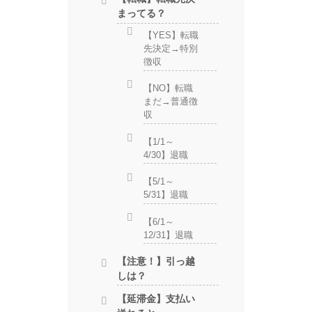
まってる？
【YES】転職
先決定→特別
徴収
【NO】転職
まだ→普通徴
収
【1/1～
4/30】退職
【5/1～
5/31】退職
【6/1～
12/31】退職
【注意！】引っ越
しは？
【延滞金】支払い