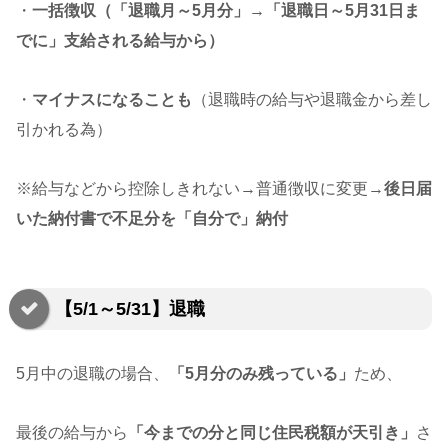
・
一括徴収（「退職月～5月分」→「退職日～5月31日ま
でに」支給される給与から）
・
マイナスになることも
（退職時の給与や退職金から差し
引かれる為）
※給与などから控除しきれない→普通徴収に変更→
後日届
いた納付書で不足分を「自分で」納付
【5/1～5/31】退職
5月中の退職の場合、
「5月分のみ残っている」
ため、
最後の給与から
「今までの分と同じ住民税額が天引き」
さ