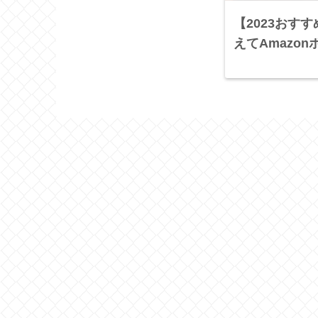
【2023おす
えてAmazo