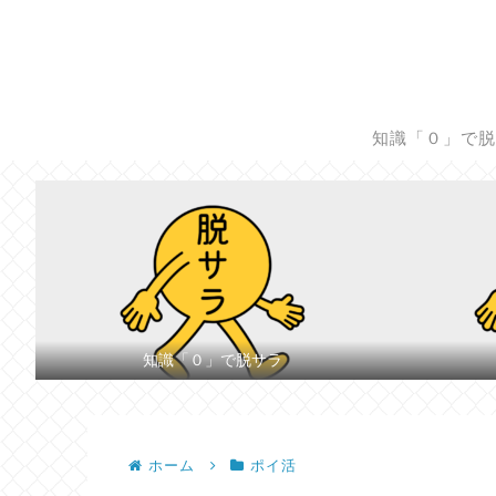
知識「０」で
知識「０」で脱サラ
ホーム
ポイ活